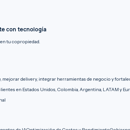
te con tecnología
 en tu copropiedad.
 mejorar delivery, integrar herramientas de negocio y fortale
ientes en Estados Unidos, Colombia, Argentina, LATAM y Eur
nal
gentes de IA
Optimización de Costos y Rendimiento
Gobierno