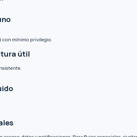
 uno
) con mínimo privilegio.
tura útil
nsistente.
uido
.
ales
 acceso, datos y notificaciones. Para flujos especiales, aju