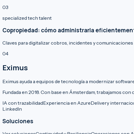
0
3
specialized tech talent
Copropiedad: cómo administrarla eficientemen
Claves para digitalizar cobros, incidentes y comunicaciones
0
4
Eximus
Eximus ayuda a equipos de tecnología a modernizar software,
Fundada en 2018. Con base en Ámsterdam, trabajamos con cl
IA con trazabilidad
Experiencia en Azure
Delivery internacio
LinkedIn
Soluciones
Ver soluciones
Continuidad y Resiliencia
Operaciones con A