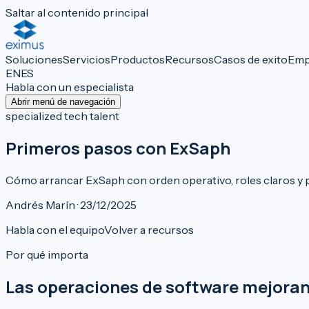
Saltar al contenido principal
Soluciones
Servicios
Productos
Recursos
Casos de exito
Emp
EN
ES
Habla con un especialista
Abrir menú de navegación
specialized tech talent
Primeros pasos con ExSaph
Cómo arrancar ExSaph con orden operativo, roles claros y 
Andrés Marín · 23/12/2025
Habla con el equipo
Volver a recursos
Por qué importa
Las operaciones de software mejoran 