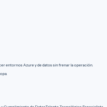
cer entornos Azure y de datos sin frenar la operación.
opa.
 y Cumplimiento de Datos
Talento Tecnológico Especialista