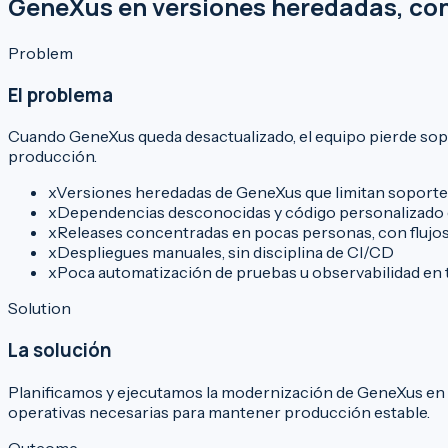
GeneXus en versiones heredadas, con
Problem
El problema
Cuando GeneXus queda desactualizado, el equipo pierde sopo
producción.
x
Versiones heredadas de GeneXus que limitan soporte
x
Dependencias desconocidas y código personalizado qu
x
Releases concentradas en pocas personas, con flujos 
x
Despliegues manuales, sin disciplina de CI/CD
x
Poca automatización de pruebas u observabilidad en 
Solution
La solución
Planificamos y ejecutamos la modernización de GeneXus en i
operativas necesarias para mantener producción estable.
Outcome