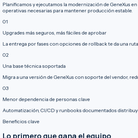
Planificamos y ejecutamos la modernización de GeneXus en i
operativas necesarias para mantener producción estable.
0
1
Upgrades más seguros, más fáciles de aprobar
La entrega por fases con opciones de rollback te da una ruta
0
2
Una base técnica soportada
Migra a una versión de GeneXus con soporte del vendor, re
0
3
Menor dependencia de personas clave
Automatización, CI/CD y runbooks documentados distribuye
Beneficios clave
Lo primero que gana el equipo