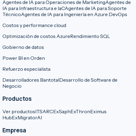
Agentes de IA para Operaciones de Marketing
Agentes de
IA para Infraestructura e IaC
Agentes de IA para Soporte
Técnico
Agentes de IA para Ingeniería en Azure DevOps
Costos y performance cloud
Optimización de costos Azure
Rendimiento SQL
Gobierno de datos
Power BI en Orden
Refuerzo especialista
Desarrolladores Bantotal
Desarrollo de Software de
Negocio
Productos
Ver productos
ITSARC
ExSaph
ExThron
Eximus
Hub
ExMigratorAI
Empresa