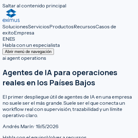
Saltar al contenido principal
Soluciones
Servicios
Productos
Recursos
Casos de
exito
Empresa
EN
ES
Habla con un especialista
Abrir menú de navegación
ai agent operations
Agentes de IA para operaciones
reales en los Países Bajos
El primer despliegue útil de agentes de IA en una empresa
no suele ser el más grande. Suele ser el que conecta un
workflow real con supervisión, trazabilidad y un límite
operativo claro.
Andrés Marín · 19/5/2026
Habla con el equipo
Volver a recursos