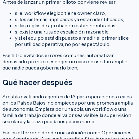
Antes de lanzar un primer piloto, conviene revisar:
si el workflow elegido tiene owner claro;
si los sistemas implicados ya están identificados;
si las reglas de aprobación están nombradas;
si existe una ruta de escalación razonable;
y si el equipo está dispuesto a medir el primer slice
por utilidad operativa, no por espectáculo.
Ese filtro evita dos errores comunes: automatizar
demasiado pronto o escoger un caso de uso tan amplio
que nadie pueda gobernarlo bien.
Qué hacer después
Si estás evaluando agentes de IA para operaciones reales
en los Países Bajos, no empieces por una promesa amplia
de autonomía. Empieza por una cola, un workflow o una
familia de trabajo donde el valor sea visible, la supervisión
sea clara y la traza pueda inspeccionarse.
Ese es el terreno donde una solución como
Operaciones
con Agentes de IA
se vuelve creíble. Si quieres aterrizar el